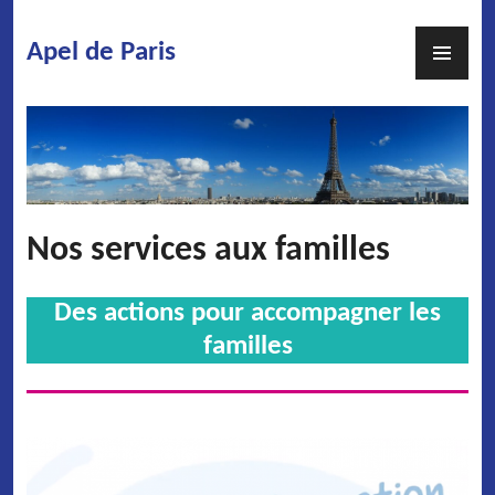
Skip
to
PR
Apel de Paris
content
ME
Nos services aux familles
Des actions pour accompagner les
familles