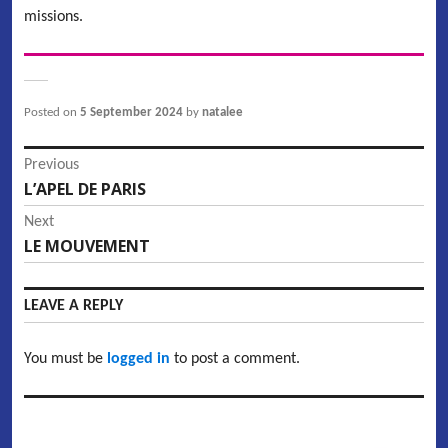
missions.
Posted on
5 September 2024
by
natalee
Post
Previous
L’APEL DE PARIS
Previous
navigation
post:
Next
LE MOUVEMENT
Next
post:
LEAVE A REPLY
You must be
logged in
to post a comment.